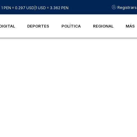
Registrar
1 PEN = 0.297 USD
|
1 USD = 3.362 PEN
DIGITAL
DEPORTES
POLÍTICA
REGIONAL
MÁS