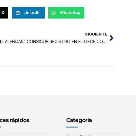
X
LinkedIn
WhatsApp
SIGUIENTE
“DR. ALENCAR” CONSIGUE REGISTRO EN EL OECE COMO CENTRO AUTORIZADO DE ARBITRAJE Y JPRD A NIVEL NACIONAL
ces rápidos
Categoría