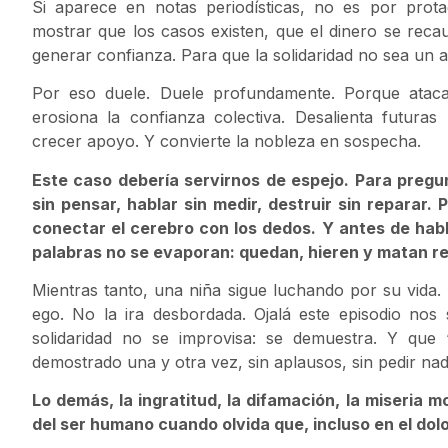
Si aparece en notas periodísticas, no es por prot
mostrar que los casos existen, que el dinero se recau
generar confianza. Para que la solidaridad no sea un a
Por eso duele. Duele profundamente. Porque atac
erosiona la confianza colectiva. Desalienta futura
crecer apoyo. Y convierte la nobleza en sospecha.
Este caso debería servirnos de espejo. Para preg
sin pensar, hablar sin medir, destruir sin reparar
conectar el cerebro con los dedos. Y antes de habl
palabras no se evaporan: quedan, hieren y matan r
Mientras tanto, una niña sigue luchando por su vida. 
ego. No la ira desbordada. Ojalá este episodio nos
solidaridad no se improvisa: se demuestra. Y qu
demostrado una y otra vez, sin aplausos, sin pedir na
Lo demás, la ingratitud, la difamación, la miseria 
del ser humano cuando olvida que, incluso en el dol