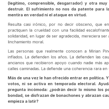
(legítimo, comprensible, desgarrador) y otra muy
destruir. El sufrimiento no nos da patente para la
mentira en verdad ni el ataque en virtud.
Resulta casi irónico, por no decir obsceno, que 
practiquen la crueldad con una facilidad escalofria
solidaridad, en lugar de ser agradecida, mereciera ser 
linchamiento moral.
Las personas que realmente conocen a Mirian Pinc
inflados. La defienden los años. La defienden las ca
ancianos que recibieron apoyo cuando nadie más apa
calles caminadas. La defiende una coherencia rara e
Más de una vez le han ofrecido entrar en política. Y
votos, ni se activa en temporada electoral. Ayu
pregunta incómoda: ¿podrán decir lo mismo los po
bondad, se disfrazan de bonachones y abrazan caus
empieza a latir?