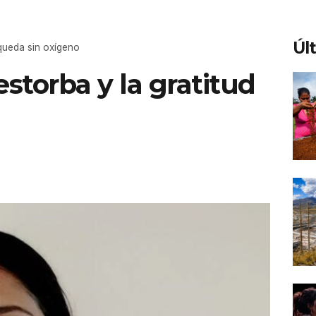
Úl
 queda sin oxígeno
storba y la gratitud