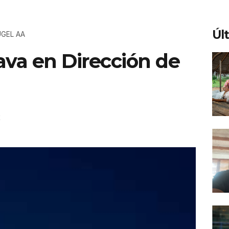
Úl
 UGEL AA
ava en Dirección de
2