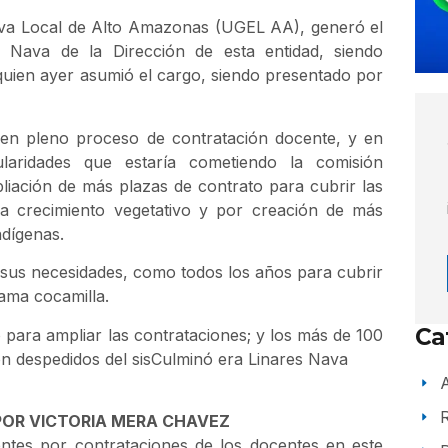
tiva Local de Alto Amazonas (UGEL AA), generó el
s Nava de la Dirección de esta entidad, siendo
uien ayer asumió el cargo, siendo presentado por
en pleno proceso de contratación docente, y en
laridades que estaría cometiendo la comisión
iación de más plazas de contrato para cubrir las
 a crecimiento vegetativo y por creación de más
ndígenas.
 sus necesidades, como todos los años para cubrir
ama cocamilla.
Ca
ara ampliar las contrataciones; y los más de 100
on despedidos del sisCulminó era Linares Nava
A
POR VICTORIA MERA CHAVEZ
entes por contrataciones de los docentes en este