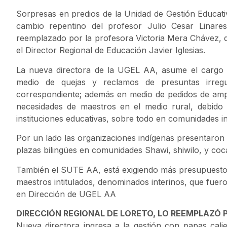
Sorpresas en predios de la Unidad de Gestión Educa
cambio repentino del profesor Julio Cesar Linare
reemplazado por la profesora Victoria Mera Chávez, q
el Director Regional de Educación Javier Iglesias.
La nueva directora de la UGEL AA, asume el cargo 
medio de quejas y reclamos de presuntas irregu
correspondiente; además en medio de pedidos de ampl
necesidades de maestros en el medio rural, debido
instituciones educativas, sobre todo en comunidades i
Por un lado las organizaciones indígenas presentaron
plazas bilingües en comunidades Shawi, shiwilo, y coc
También el SUTE AA, está exigiendo más presupuesto p
maestros intitulados, denominados interinos, que fuer
en Dirección de UGEL AA
DIRECCIÓN REGIONAL DE LORETO, LO REEMPLAZÓ 
Nueva directora ingresa a la gestión con papas cali