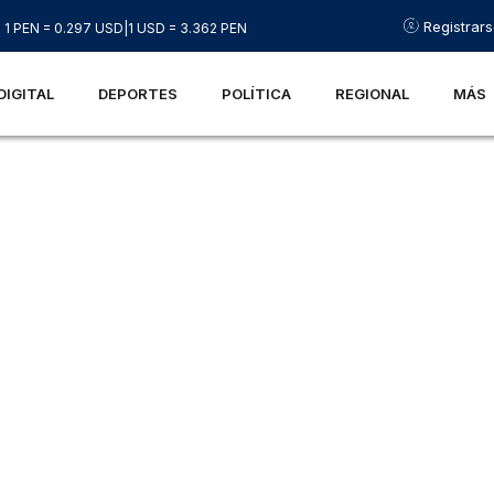
Registrar
1 PEN = 0.297 USD
|
1 USD = 3.362 PEN
DIGITAL
DEPORTES
POLÍTICA
REGIONAL
MÁS