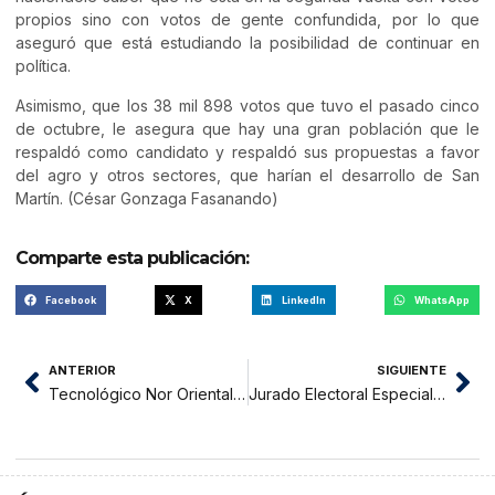
propios sino con votos de gente confundida, por lo que
aseguró que está estudiando la posibilidad de continuar en
política.
Asimismo, que los 38 mil 898 votos que tuvo el pasado cinco
de octubre, le asegura que hay una gran población que le
respaldó como candidato y respaldó sus propuestas a favor
del agro y otros sectores, que harían el desarrollo de San
Martín. (César Gonzaga Fasanando)
Comparte esta publicación:
Facebook
X
LinkedIn
WhatsApp
ANTERIOR
SIGUIENTE
Tecnológico Nor Oriental de la Selva a punto de perder otras 20 hectáreas de tierras
Jurado Electoral Especial proclamó a nuevas autoridades electas