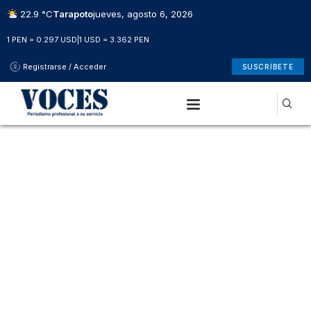
22.9 °C
Tarapoto
jueves, agosto 6, 2026
1 PEN = 0.297 USD
|
1 USD = 3.362 PEN
Registrarse / Acceder
SUSCRÍBETE