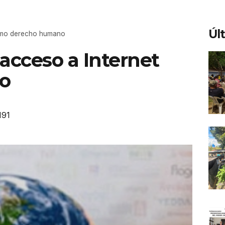
Úl
como derecho humano
acceso a Internet
o
191