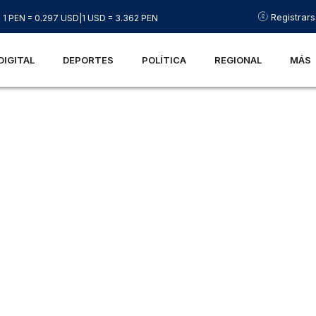
Registrar
1 PEN = 0.297 USD
|
1 USD = 3.362 PEN
DIGITAL
DEPORTES
POLÍTICA
REGIONAL
MÁS