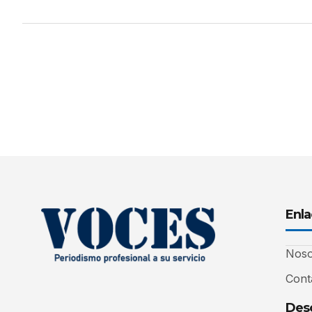
Enla
Noso
Cont
Desc