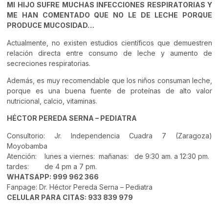
MI HIJO SUFRE MUCHAS INFECCIONES RESPIRATORIAS Y
ME HAN COMENTADO QUE NO LE DE LECHE PORQUE
PRODUCE MUCOSIDAD…
Actualmente, no existen estudios científicos que demuestren
relación directa entre consumo de leche y aumento de
secreciones respiratorias.
Además, es muy recomendable que los niños consuman leche,
porque es una buena fuente de proteínas de alto valor
nutricional, calcio, vitaminas.
HÉCTOR PEREDA SERNA – PEDIATRA
Consultorio: Jr. Independencia Cuadra 7 (Zaragoza)
Moyobamba
Atención: lunes a viernes: mañanas: de 9:30 am. a 12:30 pm.
tardes: de 4 pm a 7 pm.
WHATSAPP: 999 962 366
Fanpage: Dr. Héctor Pereda Serna – Pediatra
CELULAR PARA CITAS: 933 839 979