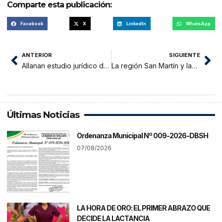
Comparte esta publicación:
Facebook
X
LinkedIn
WhatsApp
ANTERIOR
SIGUIENTE
Allanan estudio jurídico de Luis Felipe Morey Riva, inmerso en investigaciones por presunto acto de colusión
La región San Martín y las próximas elecciones generales
Últimas Noticias
Ordenanza Municipal Nº 009-2026-DBSH
07/08/2026
LA HORA DE ORO: EL PRIMER ABRAZO QUE
DECIDE LA LACTANCIA