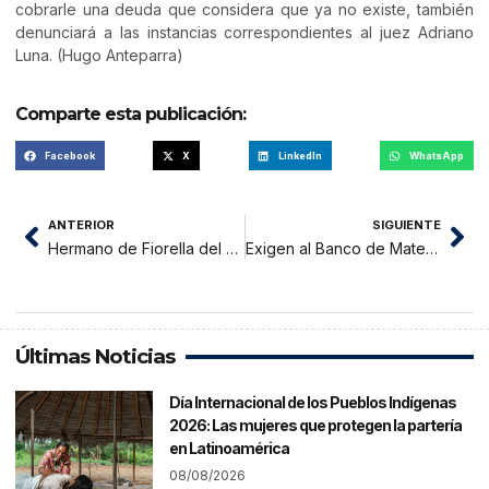
cobrarle una deuda que considera que ya no existe, también
denunciará a las instancias correspondientes al juez Adriano
Luna. (Hugo Anteparra)
Comparte esta publicación:
Facebook
X
LinkedIn
WhatsApp
ANTERIOR
SIGUIENTE
Hermano de Fiorella del Pilar denuncia encubrimiento
Exigen al Banco de Materiales devolución de títulos de propiedad
Últimas Noticias
Día Internacional de los Pueblos Indígenas
2026: Las mujeres que protegen la partería
en Latinoamérica
08/08/2026