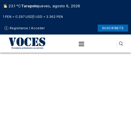
23.1 °C
Tarapoto
jueves, agosto 6, 2026
1 PEN = 0.297 USD
|
1 USD = 3.362 PEN
Registrarse / Acceder
SUSCRÍBETE