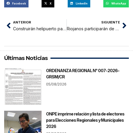
Facebook
X
LinkedIn
WhatsApp
ANTERIOR
SIGUIENTE
Construirán helipuerto para arribo del presidente Martín Vizcarra
Riojanos participarán de ceremonia de recorrido de la antorcha
Últimas Noticias
ORDENANZA REGIONAL N° 007-2026-
GRSM/CR
05/08/2026
ONPE imprime relación y lista de electores
para Elecciones Regionales y Municipales
2026