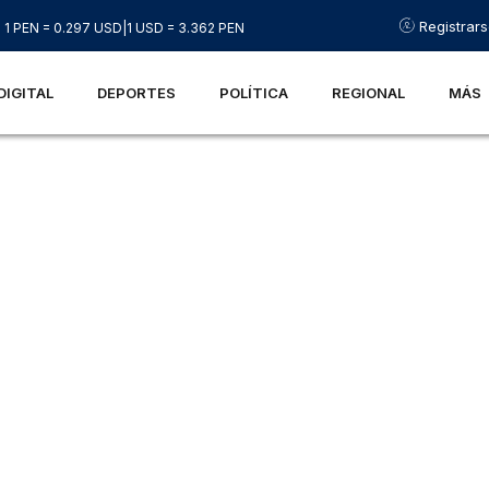
Registrar
1 PEN = 0.297 USD
|
1 USD = 3.362 PEN
DIGITAL
DEPORTES
POLÍTICA
REGIONAL
MÁS