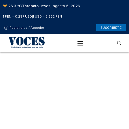
26.3 °C
Tarapoto
jueves, agosto 6, 2026
1 PEN = 0.297 USD
|
1 USD = 3.362 PEN
Registrarse / Acceder
SUSCRÍBETE