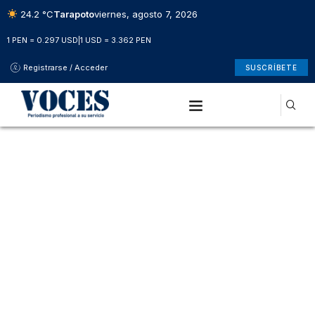
24.2 °C
Tarapoto
viernes, agosto 7, 2026
1 PEN = 0.297 USD
|
1 USD = 3.362 PEN
Registrarse / Acceder
SUSCRÍBETE