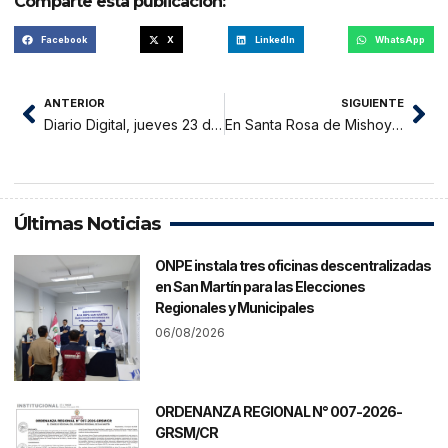
Comparte esta publicación:
Facebook
X
LinkedIn
WhatsApp
ANTERIOR
SIGUIENTE
Diario Digital, jueves 23 de noviembre 2023
En Santa Rosa de Mishoyo, Tocache: Panetones de pasta de cacao, emprendimiento navideño de una joven madre sanmartinense
Últimas Noticias
ONPE instala tres oficinas descentralizadas
en San Martín para las Elecciones
Regionales y Municipales
06/08/2026
ORDENANZA REGIONAL N° 007-2026-
GRSM/CR