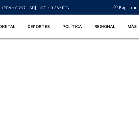
Registrar
1 PEN = 0.297 USD
|
1 USD = 3.362 PEN
DIGITAL
DEPORTES
POLÍTICA
REGIONAL
MÁS