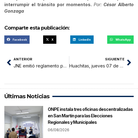
interrumpir el tránsito por momentos.
Por:
César Alberto
Gonzaga
Comparte esta publicación:
Facebook
X
LinkedIn
WhatsApp
ANTERIOR
SIGUIENTE
JNE emitió reglamento para elecciones primarias de las EG 2026
Huachitas, jueves 07 de marzo 2024
Últimas Noticias
ONPE instala tres oficinas descentralizadas
en San Martín para las Elecciones
Regionales y Municipales
06/08/2026