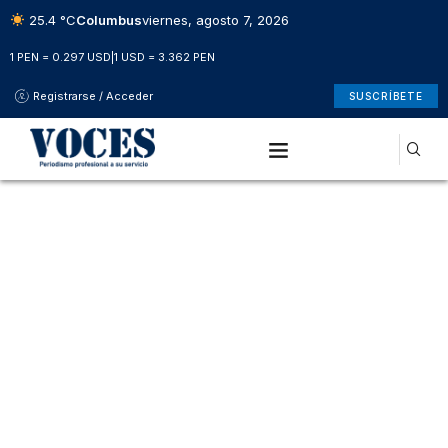
25.4 °C
Columbus
viernes, agosto 7, 2026
1 PEN = 0.297 USD
|
1 USD = 3.362 PEN
Registrarse / Acceder
SUSCRÍBETE