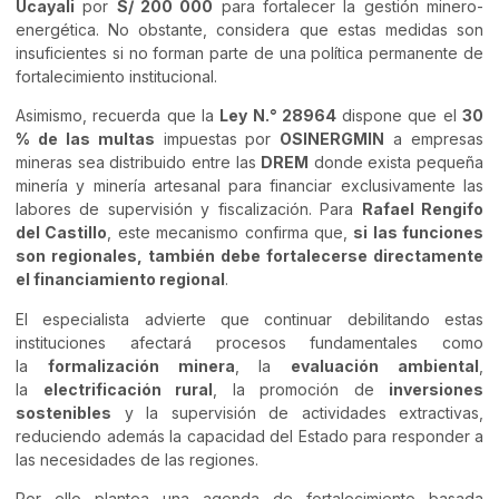
Ucayali
por
S/ 200 000
para fortalecer la gestión minero-
energética. No obstante, considera que estas medidas son
insuficientes si no forman parte de una política permanente de
fortalecimiento institucional.
Asimismo, recuerda que la
Ley N.° 28964
dispone que el
30
% de las multas
impuestas por
OSINERGMIN
a empresas
mineras sea distribuido entre las
DREM
donde exista pequeña
minería y minería artesanal para financiar exclusivamente las
labores de supervisión y fiscalización. Para
Rafael Rengifo
del Castillo
, este mecanismo confirma que,
si las funciones
son regionales, también debe fortalecerse directamente
el financiamiento regional
.
El especialista advierte que continuar debilitando estas
instituciones afectará procesos fundamentales como
la
formalización minera
, la
evaluación ambiental
,
la
electrificación rural
, la promoción de
inversiones
sostenibles
y la supervisión de actividades extractivas,
reduciendo además la capacidad del Estado para responder a
las necesidades de las regiones.
Por ello plantea una agenda de fortalecimiento basada