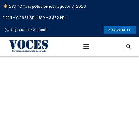
23.1 °C
Tarapoto
viernes, agosto 7, 2026
1 PEN = 0.297 USD
|
1 USD = 3.362 PEN
Registrarse / Acceder
SUSCRÍBETE