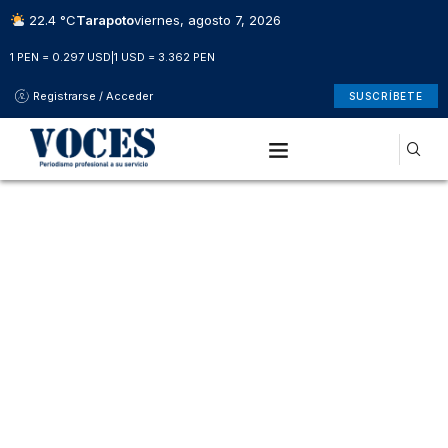
22.4 °C
Tarapoto
viernes, agosto 7, 2026
1 PEN = 0.297 USD
|
1 USD = 3.362 PEN
Registrarse / Acceder
SUSCRÍBETE