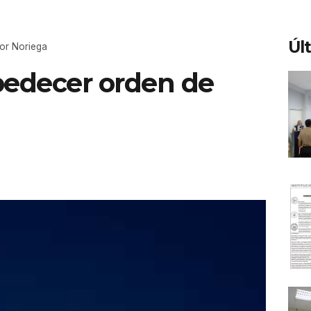
Úl
tor Noriega
bedecer orden de