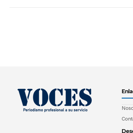
Enla
Noso
Cont
Desc