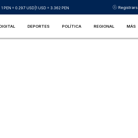
Registrar
1 PEN = 0.297 USD
|
1 USD = 3.362 PEN
DIGITAL
DEPORTES
POLÍTICA
REGIONAL
MÁS