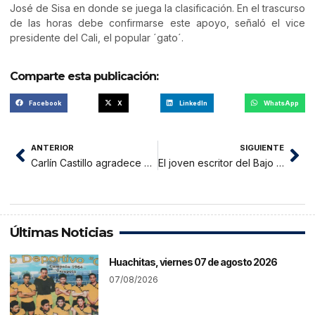
José de Sisa en donde se juega la clasificación. En el trascurso
de las horas debe confirmarse este apoyo, señaló el vice
presidente del Cali, el popular ´gato´.
Comparte esta publicación:
Facebook
X
LinkedIn
WhatsApp
ANTERIOR
SIGUIENTE
Carlín Castillo agradece acogida que tuvo el III USHU FIGHTING
El joven escritor del Bajo Mayo
Últimas Noticias
Huachitas, viernes 07 de agosto 2026
07/08/2026