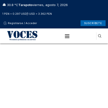
30.8 °C
Tarapoto
viernes, agosto 7, 2026
1 PEN = 0.297 USD
|
1 USD = 3.362 PEN
Registrarse / Acceder
SUSCRÍBETE