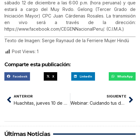
sábado 12 de diciembre a las 6:00 p.m. (hora peruana) y que
estará a cargo del Muy Rvdo. Gelong (Tercer Grado de
Iniciación Mayor) CPC Juan Cárdenas Rosales. La transmisión
en vivo será a través de la dirección:
https://www.facebook.com/CEGENNacionalPeru/. (C.I.M.A.)
Texto de Imagen: Serge Raynaud de la Ferriere Mujer Hindú
Post Views:
1
Comparte esta publicación:
Facebook
X
LinkedIn
WhatsApp
ANTERIOR
SIGUIENTE
Huachitas, jueves 10 de diciembre 2020
Webinar: Cuidando tus datos en la red: Todo sobre cibersegurida
Últimas Noticias