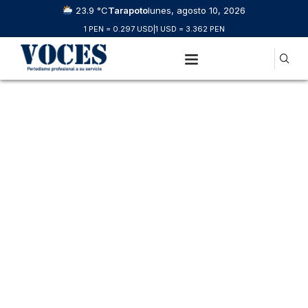
23.9 °C
Tarapoto
lunes, agosto 10, 2026
1 PEN = 0.297 USD
|
1 USD = 3.362 PEN