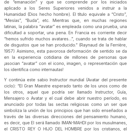
de “emanación” y que se comprende por los iniciados
aplicado a los Seres Superiores venidos a instruir a la
Humanidad (Dios hecho hombre). El título equivale a “Cristo”,
“Mesías”, “Buda”, etc. Mientras que, en muchas regiones
latinas, la palabra “avatar” es empleada como una prueba, una
dificultad a soportar, una pena. En Francia es corriente decir
“hemos sufrido muchos avatares…”, cuando se trata de hablar
de disgustos que se han producido.” (Raynaud de la Ferrière,
1957) Asimismo, esta pavorosa deformación de sentido se da
en la experiencia cotidiana de millones de personas que
¡asocian “avatar” con el icono, imagen, o representación que
los identifica como internautas!
Y continúa este sabio Instructor mundial (Avatar del presente
ciclo): “El Gran Maestre esperado tanto de los unos como de
los otros, aquel que podría ser llamado Instructor, Guía,
Mensajero o Avatar y el cual debe abrir nuestro período, es
anunciado por todas las sectas religiosas como un ser que
simboliza la unión de los principios que han sido enseñados a
través de las diversas direcciones del pensamiento humano,
es decir, que El será llamado IMAN-MAHDI por los musulmanes,
el CRISTO REY O HIJO DEL HOMBRE por los cristianos, el