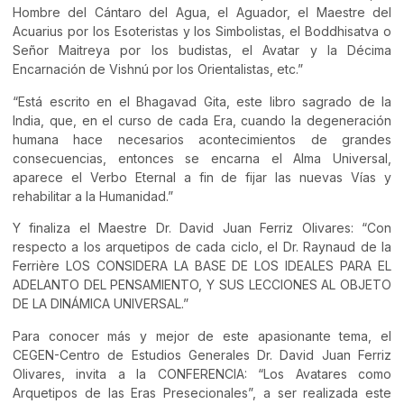
Hombre del Cántaro del Agua, el Aguador, el Maestre del
Acuarius por los Esoteristas y los Simbolistas, el Boddhisatva o
Señor Maitreya por los budistas, el Avatar y la Décima
Encarnación de Vishnú por los Orientalistas, etc.”
“Está escrito en el Bhagavad Gita, este libro sagrado de la
India, que, en el curso de cada Era, cuando la degeneración
humana hace necesarios acontecimientos de grandes
consecuencias, entonces se encarna el Alma Universal,
aparece el Verbo Eternal a fin de fijar las nuevas Vías y
rehabilitar a la Humanidad.”
Y finaliza el Maestre Dr. David Juan Ferriz Olivares: “Con
respecto a los arquetipos de cada ciclo, el Dr. Raynaud de la
Ferrière LOS CONSIDERA LA BASE DE LOS IDEALES PARA EL
ADELANTO DEL PENSAMIENTO, Y SUS LECCIONES AL OBJETO
DE LA DINÁMICA UNIVERSAL.”
Para conocer más y mejor de este apasionante tema, el
CEGEN-Centro de Estudios Generales Dr. David Juan Ferriz
Olivares, invita a la CONFERENCIA: “Los Avatares como
Arquetipos de las Eras Presecionales”, a ser realizada este