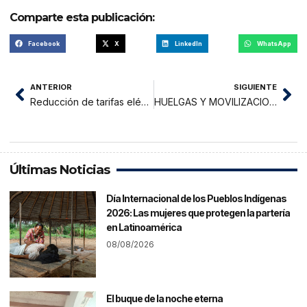
Comparte esta publicación:
Facebook
X
LinkedIn
WhatsApp
ANTERIOR
SIGUIENTE
Reducción de tarifas eléctricas para el sector Salud
HUELGAS Y MOVILIZACIONES EN EL NORTE, CENTRO Y SUR DE SAN MARTÍN
Últimas Noticias
Día Internacional de los Pueblos Indígenas
2026: Las mujeres que protegen la partería
en Latinoamérica
08/08/2026
El buque de la noche eterna