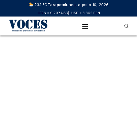
23.1 °C
Tarapoto
lunes, agosto 10, 2026
1 PEN = 0.297 USD
|
1 USD = 3.362 PEN