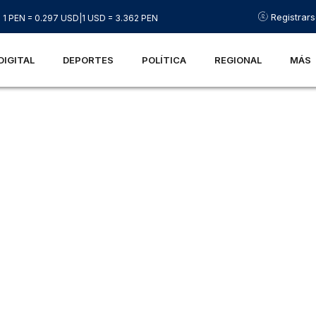
Registrar
1 PEN = 0.297 USD
|
1 USD = 3.362 PEN
DIGITAL
DEPORTES
POLÍTICA
REGIONAL
MÁS