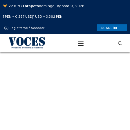
22.8 °C
Tarapoto
domingo, agosto 9, 2026
1 PEN = 0.297 USD
|
1 USD = 3.362 PEN
Registrarse / Acceder
SUSCRÍBETE