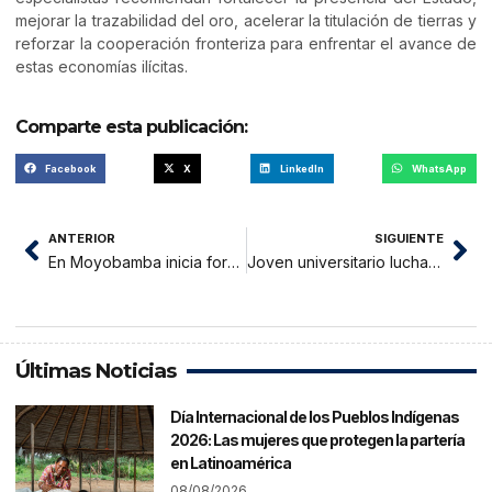
mejorar la trazabilidad del oro, acelerar la titulación de tierras y
reforzar la cooperación fronteriza para enfrentar el avance de
estas economías ilícitas.
Comparte esta publicación:
Facebook
X
LinkedIn
WhatsApp
ANTERIOR
SIGUIENTE
En Moyobamba inicia formalización de comerciantes para fortalecer el orden y la actividad económica
Joven universitario lucha por su vida tras sufrir un grave accidente de tránsito en Tarapoto
Últimas Noticias
Día Internacional de los Pueblos Indígenas
2026: Las mujeres que protegen la partería
en Latinoamérica
08/08/2026