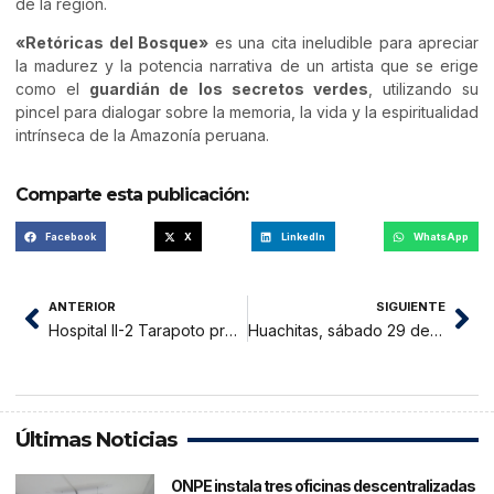
de la región.
«Retóricas del Bosque»
es una cita ineludible para apreciar
la madurez y la potencia narrativa de un artista que se erige
como el
guardián de los secretos verdes
, utilizando su
pincel para dialogar sobre la memoria, la vida y la espiritualidad
intrínseca de la Amazonía peruana.
Comparte esta publicación:
Facebook
X
LinkedIn
WhatsApp
ANTERIOR
SIGUIENTE
Hospital II-2 Tarapoto promueve actividades por el Día Mundial de Lucha contra el VIH-SIDA
Huachitas, sábado 29 de noviembre 2025
Últimas Noticias
ONPE instala tres oficinas descentralizadas