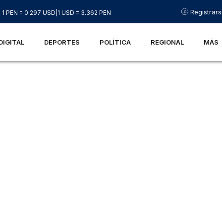
Registrar
1 PEN = 0.297 USD
|
1 USD = 3.362 PEN
DIGITAL
DEPORTES
POLÍTICA
REGIONAL
MÁS