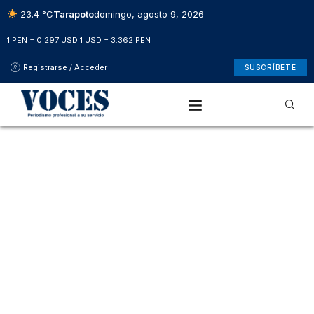
23.4 °C
Tarapoto
domingo, agosto 9, 2026
1 PEN = 0.297 USD
|
1 USD = 3.362 PEN
Registrarse / Acceder
SUSCRÍBETE