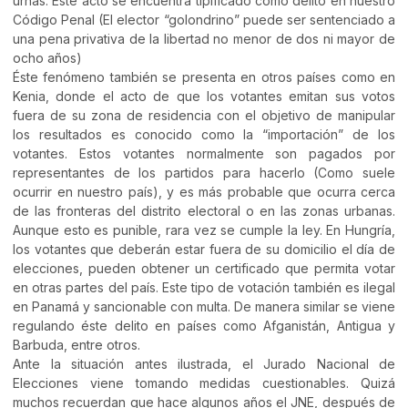
urnas. Este acto se encuentra tipificado como delito en nuestro
Código Penal (El elector “golondrino” puede ser sentenciado a
una pena privativa de la libertad no menor de dos ni mayor de
ocho años)
Éste fenómeno también se presenta en otros países como en
Kenia, donde el acto de que los votantes emitan sus votos
fuera de su zona de residencia con el objetivo de manipular
los resultados es conocido como la “importación” de los
votantes. Estos votantes normalmente son pagados por
representantes de los partidos para hacerlo (Como suele
ocurrir en nuestro país), y es más probable que ocurra cerca
de las fronteras del distrito electoral o en las zonas urbanas.
Aunque esto es punible, rara vez se cumple la ley. En Hungría,
los votantes que deberán estar fuera de su domicilio el día de
elecciones, pueden obtener un certificado que permita votar
en otras partes del país. Este tipo de votación también es ilegal
en Panamá y sancionable con multa. De manera similar se viene
regulando éste delito en países como Afganistán, Antigua y
Barbuda, entre otros.
Ante la situación antes ilustrada, el Jurado Nacional de
Elecciones viene tomando medidas cuestionables. Quizá
muchos recuerdan que hace algunos años el JNE, después de