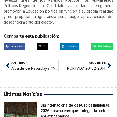
leyes.Es tarea de los Partidos Políticos, los Movimientos
Políticos Regionales, los Candidatos y la ciudadanía en general
promover la Educación política en función a su propia realidad
y no propiciar la ignorancia para luego aprovecharse del
desconocimiento del elector.
Comparte esta publicación:
Facebook
X
LinkedIn
WhatsApp
ANTERIOR
SIGUIENTE
Alcalde de Papaplaya: “Nunca amenacé con pistola a nadie”
PORTADA 26-02-2014
Últimas Noticias
Día Internacional de los Pueblos Indígenas
2026: Las mujeres que protegen la partería
en Latinoamérica