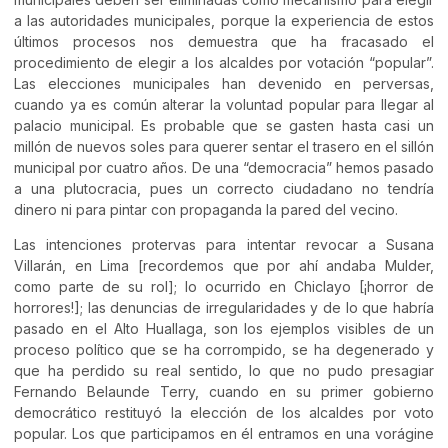
a las autoridades municipales, porque la experiencia de estos
últimos procesos nos demuestra que ha fracasado el
procedimiento de elegir a los alcaldes por votación “popular”.
Las elecciones municipales han devenido en perversas,
cuando ya es común alterar la voluntad popular para llegar al
palacio municipal. Es probable que se gasten hasta casi un
millón de nuevos soles para querer sentar el trasero en el sillón
municipal por cuatro años. De una “democracia” hemos pasado
a una plutocracia, pues un correcto ciudadano no tendría
dinero ni para pintar con propaganda la pared del vecino.
Las intenciones protervas para intentar revocar a Susana
Villarán, en Lima [recordemos que por ahí andaba Mulder,
como parte de su rol]; lo ocurrido en Chiclayo [¡horror de
horrores!]; las denuncias de irregularidades y de lo que habría
pasado en el Alto Huallaga, son los ejemplos visibles de un
proceso político que se ha corrompido, se ha degenerado y
que ha perdido su real sentido, lo que no pudo presagiar
Fernando Belaunde Terry, cuando en su primer gobierno
democrático restituyó la elección de los alcaldes por voto
popular. Los que participamos en él entramos en una vorágine