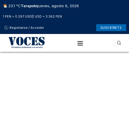
23.1 °C
Tarapoto
jueves, agosto 6, 2026
1 PEN = 0.297 USD
|
1 USD = 3.362 PEN
Registrarse / Acceder
SUSCRÍBETE