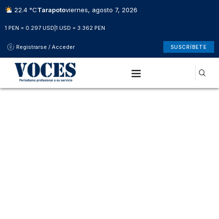
22.4 °C
Tarapoto
viernes, agosto 7, 2026
1 PEN = 0.297 USD
|
1 USD = 3.362 PEN
Registrarse / Acceder
SUSCRÍBETE