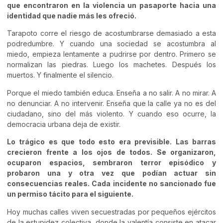
que encontraron en la violencia un pasaporte hacia una
identidad que nadie más les ofreció.
Tarapoto corre el riesgo de acostumbrarse demasiado a esta
podredumbre. Y cuando una sociedad se acostumbra al
miedo, empieza lentamente a pudrirse por dentro. Primero se
normalizan las piedras. Luego los machetes. Después los
muertos. Y finalmente el silencio.
Porque el miedo también educa. Enseña a no salir. A no mirar. A
no denunciar. A no intervenir. Enseña que la calle ya no es del
ciudadano, sino del más violento. Y cuando eso ocurre, la
democracia urbana deja de existir.
Lo trágico es que todo esto era previsible. Las barras
crecieron frente a los ojos de todos. Se organizaron,
ocuparon espacios, sembraron terror episódico y
probaron una y otra vez que podían actuar sin
consecuencias reales. Cada incidente no sancionado fue
un permiso tácito para el siguiente.
Hoy muchas calles viven secuestradas por pequeños ejércitos
de la estupidez colectiva, donde la valentía consiste en atacar