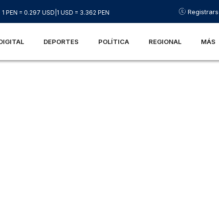
Registrar
1 PEN = 0.297 USD
|
1 USD = 3.362 PEN
DIGITAL
DEPORTES
POLÍTICA
REGIONAL
MÁS