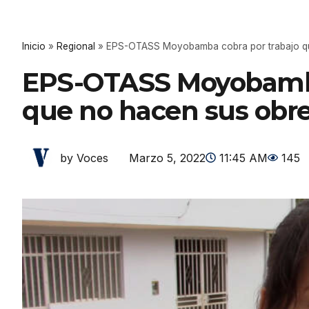
Inicio
»
Regional
»
EPS-OTASS Moyobamba cobra por trabajo qu
EPS-OTASS Moyobamba
que no hacen sus obr
Marzo 5, 2022
11:45 AM
145
by Voces