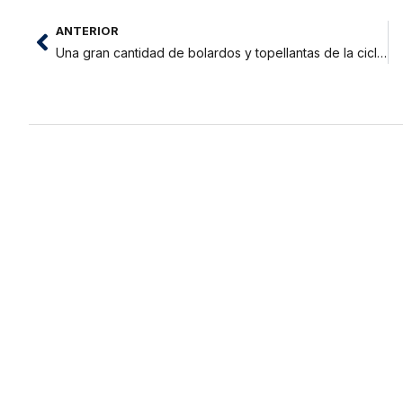
ANTERIOR
Una gran cantidad de bolardos y topellantas de la ciclovía están botados en el canchón municipal