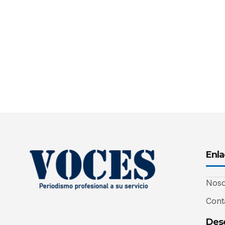
Enla
Noso
Cont
Desc