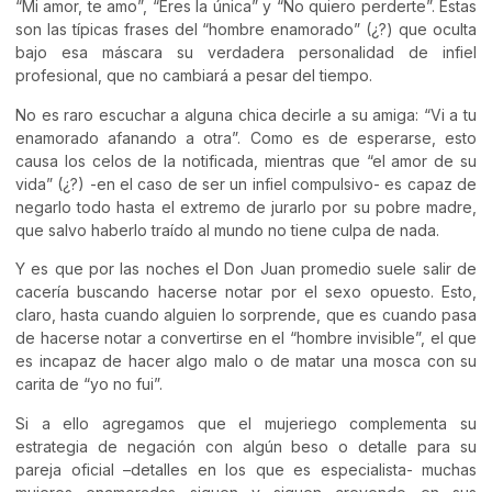
“Mi amor, te amo”, “Eres la única” y “No quiero perderte”. Estas
son las típicas frases del “hombre enamorado” (¿?) que oculta
bajo esa máscara su verdadera personalidad de infiel
profesional, que no cambiará a pesar del tiempo.
No es raro escuchar a alguna chica decirle a su amiga: “Vi a tu
enamorado afanando a otra”. Como es de esperarse, esto
causa los celos de la notificada, mientras que “el amor de su
vida” (¿?) -en el caso de ser un infiel compulsivo- es capaz de
negarlo todo hasta el extremo de jurarlo por su pobre madre,
que salvo haberlo traído al mundo no tiene culpa de nada.
Y es que por las noches el Don Juan promedio suele salir de
cacería buscando hacerse notar por el sexo opuesto. Esto,
claro, hasta cuando alguien lo sorprende, que es cuando pasa
de hacerse notar a convertirse en el “hombre invisible”, el que
es incapaz de hacer algo malo o de matar una mosca con su
carita de “yo no fui”.
Si a ello agregamos que el mujeriego complementa su
estrategia de negación con algún beso o detalle para su
pareja oficial –detalles en los que es especialista- muchas