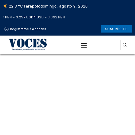
22.8 °C
Tarapoto
domingo, agosto 9, 2026
1 PEN = 0.297 USD
|
1 USD = 3.362 PEN
Registrarse / Acceder
SUSCRÍBETE