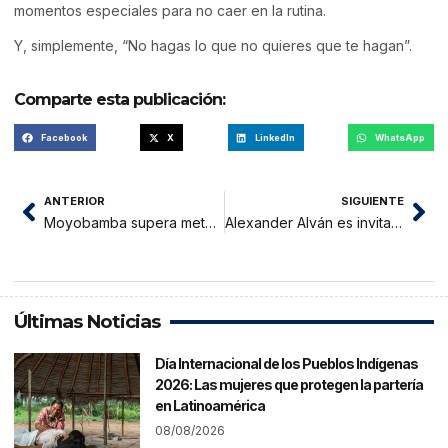
momentos especiales para no caer en la rutina.
Y, simplemente, “No hagas lo que no quieres que te hagan”.
Comparte esta publicación:
Facebook
X
LinkedIn
WhatsApp
ANTERIOR
SIGUIENTE
Moyobamba supera metas en recaudación tributaria
Alexander Alván es invitado por Pedro Bogarín al APRA
Últimas Noticias
Día Internacional de los Pueblos Indígenas
2026: Las mujeres que protegen la partería
en Latinoamérica
08/08/2026