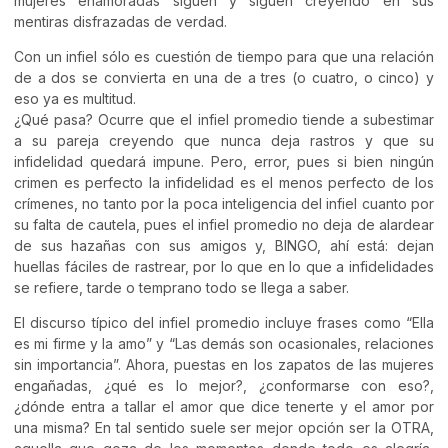
mujeres enamoradas siguen y siguen creyendo en sus
mentiras disfrazadas de verdad.
Con un infiel sólo es cuestión de tiempo para que una relación
de a dos se convierta en una de a tres (o cuatro, o cinco) y
eso ya es multitud.
¿Qué pasa? Ocurre que el infiel promedio tiende a subestimar
a su pareja creyendo que nunca deja rastros y que su
infidelidad quedará impune. Pero, error, pues si bien ningún
crimen es perfecto la infidelidad es el menos perfecto de los
crímenes, no tanto por la poca inteligencia del infiel cuanto por
su falta de cautela, pues el infiel promedio no deja de alardear
de sus hazañas con sus amigos y, BINGO, ahí está: dejan
huellas fáciles de rastrear, por lo que en lo que a infidelidades
se refiere, tarde o temprano todo se llega a saber.
El discurso típico del infiel promedio incluye frases como “Ella
es mi firme y la amo” y “Las demás son ocasionales, relaciones
sin importancia”. Ahora, puestas en los zapatos de las mujeres
engañadas, ¿qué es lo mejor?, ¿conformarse con eso?,
¿dónde entra a tallar el amor que dice tenerte y el amor por
una misma? En tal sentido suele ser mejor opción ser la OTRA,