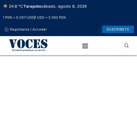
24.8 °C
Tarapoto
sábado, agosto 8, 2026
1 PEN = 0.297 USD
|
1 USD = 3.362 PEN
Registrarse / Acceder
SUSCRÍBETE