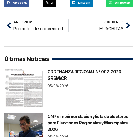
Facebook
X
LinkedIn
WhatsApp
ANTERIOR
SIGUIENTE
Promotor de convenio de DRE y editorial ataca a director de Voces
HUACHITAS
Últimas Noticias
ORDENANZA REGIONAL N° 007-2026-
GRSM/CR
05/08/2026
ONPE imprime relación y lista de electores
para Elecciones Regionales y Municipales
2026
05/08/2026