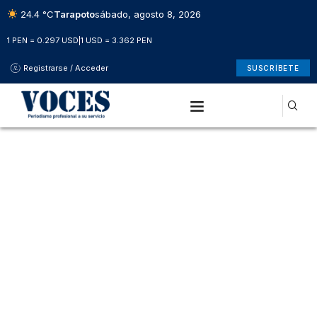
24.4 °C
Tarapoto
sábado, agosto 8, 2026
1 PEN = 0.297 USD
|
1 USD = 3.362 PEN
Registrarse / Acceder
SUSCRÍBETE