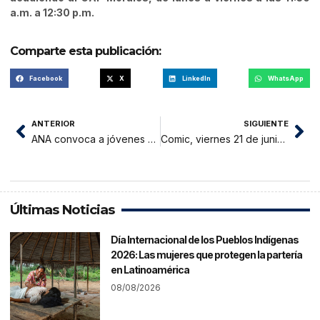
a.m. a 12:30 p.m.
Comparte esta publicación:
Facebook
X
LinkedIn
WhatsApp
ANTERIOR
SIGUIENTE
ANA convoca a jóvenes del Huallaga Central a formar parte de Red Agua Joven 2024
Comic, viernes 21 de junio 2024
Últimas Noticias
Día Internacional de los Pueblos Indígenas
2026: Las mujeres que protegen la partería
en Latinoamérica
08/08/2026