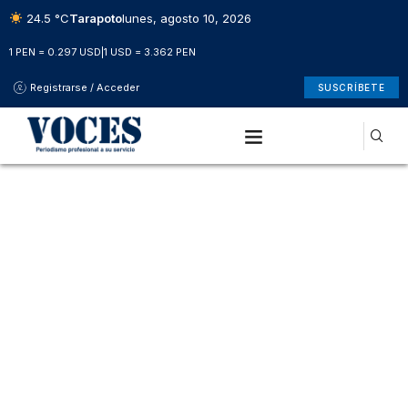
24.5 °C
Tarapoto
lunes, agosto 10, 2026
1 PEN = 0.297 USD
|
1 USD = 3.362 PEN
Registrarse / Acceder
SUSCRÍBETE