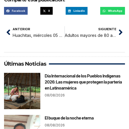
Facebook
X
LinkedIn
WhatsApp
ANTERIOR
SIGUIENTE
Huachitas, miércoles 05 de mayo 2021
Adultos mayores de 80 años a más recibirán vacuna contra la covid 19 en 13 distritos de la región San Martín
Últimas Noticias
Día Internacional de los Pueblos Indígenas
2026: Las mujeres que protegen la partería
en Latinoamérica
08/08/2026
El buque de la noche eterna
08/08/2026