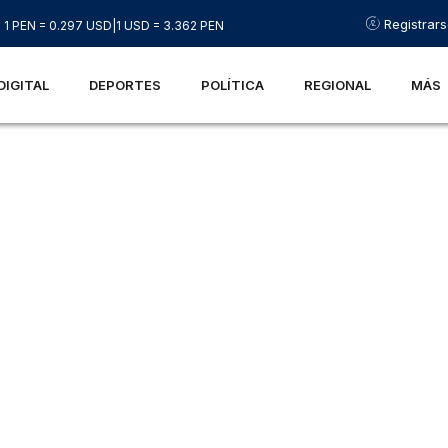
Registrar
1 PEN = 0.297 USD
|
1 USD = 3.362 PEN
DIGITAL
DEPORTES
POLÍTICA
REGIONAL
MÁS