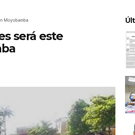
Úl
o en Moyobamba
es será este
mba