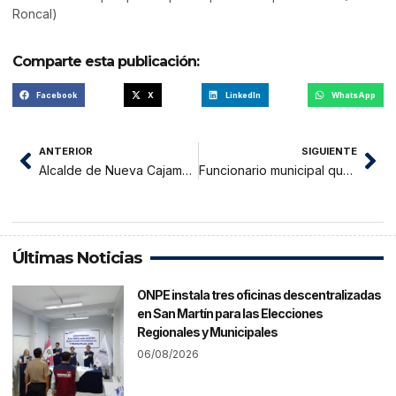
Roncal)
Comparte esta publicación:
Facebook
X
LinkedIn
WhatsApp
ANTERIOR
SIGUIENTE
Alcalde de Nueva Cajamarca “Realiza ceremonia de entrega de dos Volquetes
Funcionario municipal que habría presentado certificados falsos podría afrontar proceso penal
Últimas Noticias
ONPE instala tres oficinas descentralizadas
en San Martín para las Elecciones
Regionales y Municipales
06/08/2026