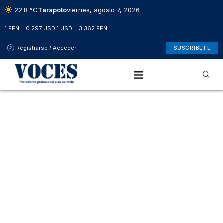
22.8 °C
Tarapoto
viernes, agosto 7, 2026
1 PEN = 0.297 USD
|
1 USD = 3.362 PEN
Registrarse / Acceder
SUSCRÍBETE