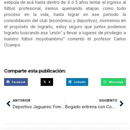
estipula de acá hasta dentro de 4 ó 5 años tentar el ingreso al
fútbol profesional, iremos quemando etapas como todo
proceso en la vida, hasta lograr en ese periodo la
consolidación del club (económico y deportivo), moriremos en
el propósito de lograrlo, estoy seguro que juntos podemos
lograrlo buscando esa ‘unión’ y llevar a lugares de privilegio a
nuestro fútbol moyobambino” comentó el profesor Carlos
Ocampo.
Comparte esta publicación:
Facebook
X
LinkedIn
WhatsApp
ANTERIOR
SIGUIENTE
Deportivo Jaguares: Fomentando el básquetbol en San Martín
Bogado entrena con Comercio a la espera de ser fichado por otro club