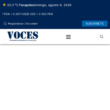
22.3 °C
Tarapoto
domingo, agosto 9, 2026
1 PEN = 0.297 USD
|
1 USD = 3.362 PEN
Registrarse / Acceder
SUSCRÍBETE