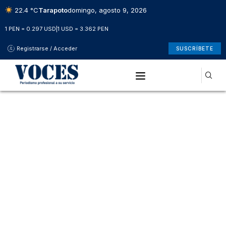
22.4 °C
Tarapoto
domingo, agosto 9, 2026
1 PEN = 0.297 USD
|
1 USD = 3.362 PEN
Registrarse / Acceder
SUSCRÍBETE