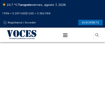
23.7 °C
Tarapoto
viernes, agosto 7, 2026
1 PEN = 0.297 USD
|
1 USD = 3.362 PEN
Registrarse / Acceder
SUSCRÍBETE