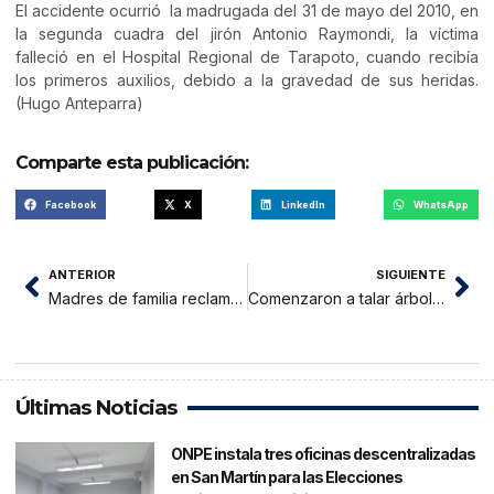
El accidente ocurrió la madrugada del 31 de mayo del 2010, en
la segunda cuadra del jirón Antonio Raymondi, la víctima
falleció en el Hospital Regional de Tarapoto, cuando recibía
los primeros auxilios, debido a la gravedad de sus heridas.
(Hugo Anteparra)
Comparte esta publicación:
Facebook
X
LinkedIn
WhatsApp
ANTERIOR
SIGUIENTE
Madres de familia reclaman atención en centro de Salud Nueve de Abril
Comenzaron a talar árboles del jirón Nicolás de Piérola
Últimas Noticias
ONPE instala tres oficinas descentralizadas
en San Martín para las Elecciones