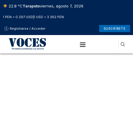
22.8 °C
Tarapoto
viernes, agosto 7, 2026
1 PEN = 0.297 USD
|
1 USD = 3.362 PEN
Registrarse / Acceder
SUSCRÍBETE