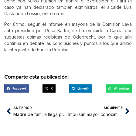
como con Keiko Fujimori en contra el expresidente. Para el
caso ya han declarado también exministros, el alcalde Luis
Castañeda Lossio, entre otros.
Por último, según el informe en mayoría de la Comisión Lava
Jato presidido por Rosa Bartra, se ha excluido a García por
supuestas coimas recibidas de Odebrecht, por lo que aún
continúa en debate las conclusiones y puntos a los que arribó
la integrante de Fuerza Popular.
Comparte esta publicación:
Facebook
X
LinkedIn
WhatsApp
ANTERIOR
SIGUIENTE
Madre de familia llega procedente de Sauce en busca de justicia por muerte de su hijo
Impulsan mayor conocimiento sobre la tortuga marina peruana