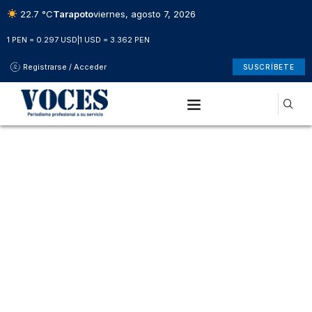
22.7 °C
Tarapoto
viernes, agosto 7, 2026
1 PEN = 0.297 USD
|
1 USD = 3.362 PEN
Registrarse / Acceder
SUSCRÍBETE