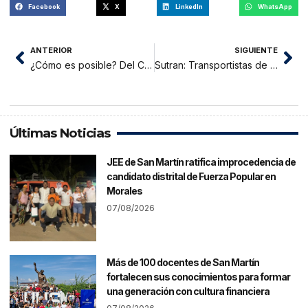
Facebook
X
LinkedIn
WhatsApp
ANTERIOR
SIGUIENTE
¿Cómo es posible? Del COVID-19 y otros virus
Sutran: Transportistas de carga y mercancías están prohibidos de trasladar a personas
Últimas Noticias
JEE de San Martín ratifica improcedencia de
candidato distrital de Fuerza Popular en
Morales
07/08/2026
Más de 100 docentes de San Martín
fortalecen sus conocimientos para formar
una generación con cultura financiera