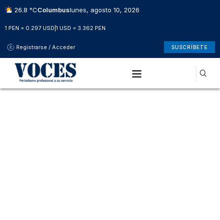
26.8 °C
Columbus
lunes, agosto 10, 2026
1 PEN = 0.297 USD
|
1 USD = 3.362 PEN
Registrarse / Acceder
SUSCRÍBETE