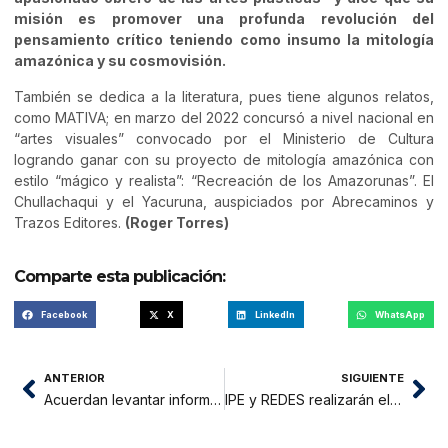
misión es promover una profunda revolución del
pensamiento crítico teniendo como insumo la mitología
amazónica y su cosmovisión.
También se dedica a la literatura, pues tiene algunos relatos,
como MATIVA; en marzo del 2022 concursó a nivel nacional en
“artes visuales” convocado por el Ministerio de Cultura
logrando ganar con su proyecto de mitología amazónica con
estilo “mágico y realista”: “Recreación de los Amazorunas”. El
Chullachaqui y el Yacuruna, auspiciados por Abrecaminos y
Trazos Editores.
(Roger Torres)
Comparte esta publicación:
Facebook
X
LinkedIn
WhatsApp
ANTERIOR
SIGUIENTE
Acuerdan levantar información de 57 comunidades nativas de Balsapuerto para proceso de saneamiento
IPE y REDES realizarán el Foro de Desarrollo Regional: Encuentro universitario San Martín