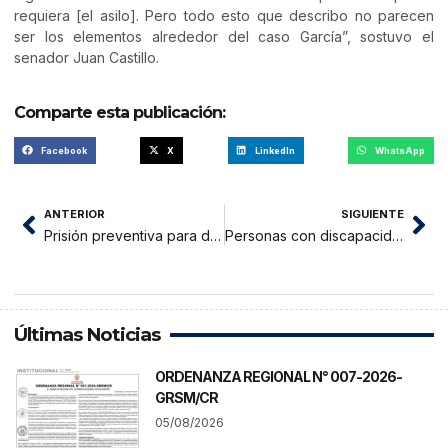
requiera [el asilo]. Pero todo esto que describo no parecen
ser los elementos alrededor del caso García”, sostuvo el
senador Juan Castillo.
Comparte esta publicación:
Facebook
X
LinkedIn
WhatsApp
ANTERIOR
SIGUIENTE
Prisión preventiva para docente que abusó sexualmente de menor
Personas con discapacidad podrán hacer servicio militar voluntario
Últimas Noticias
ORDENANZA REGIONAL N° 007-2026-
GRSM/CR
05/08/2026