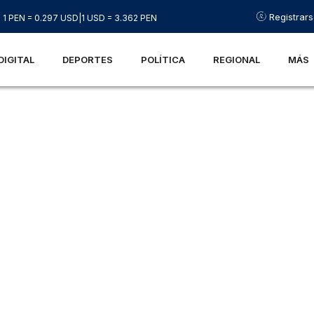
Registrar
1 PEN = 0.297 USD
|
1 USD = 3.362 PEN
DIGITAL
DEPORTES
POLÍTICA
REGIONAL
MÁS