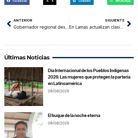
Facebook
X
LinkedIn
WhatsApp
ANTERIOR
SIGUIENTE
Gobernador regional designa nuevos funcionarios en Yurimaguas
En Lamas actualizan clasificación socioeconómica de familias
Últimas Noticias
Día Internacional de los Pueblos Indígenas
2026: Las mujeres que protegen la partería
en Latinoamérica
08/08/2026
El buque de la noche eterna
08/08/2026