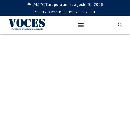
24.1 °C
Tarapoto
lunes, agosto 10, 2026
1 PEN = 0.297 USD
|
1 USD = 3.362 PEN