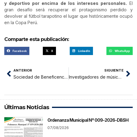
y deportivo por encima de los intereses personales.
El
gran desafío será recuperar el protagonismo perdido y
devolver al fútbol tarapotino el lugar que históricamente ocupó
en la Copa Perú.
Comparte esta publicación:
Facebook
X
LinkedIn
WhatsApp
ANTERIOR
SIGUIENTE
Sociedad de Beneficencia de Moyobamba moderniza su atención e implementa Mesa de Partes Virtual a partir del 1 de junio
Investigadores de música amazónica en Lima
Últimas Noticias
Ordenanza Municipal Nº 009-2026-DBSH
07/08/2026