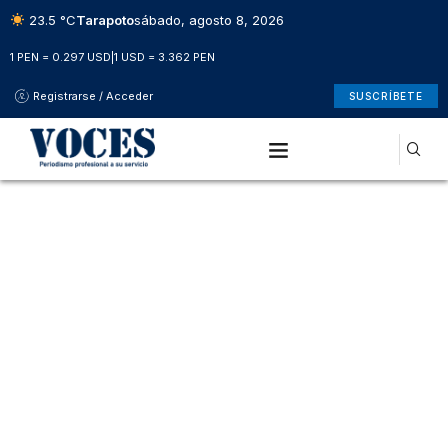
23.5 °C
Tarapoto
sábado, agosto 8, 2026
1 PEN = 0.297 USD
|
1 USD = 3.362 PEN
Registrarse / Acceder
SUSCRÍBETE