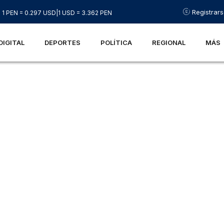
Registrar
1 PEN = 0.297 USD
|
1 USD = 3.362 PEN
DIGITAL
DEPORTES
POLÍTICA
REGIONAL
MÁS