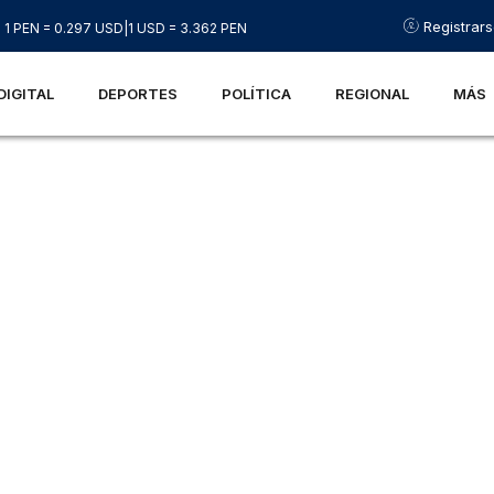
Registrar
1 PEN = 0.297 USD
|
1 USD = 3.362 PEN
DIGITAL
DEPORTES
POLÍTICA
REGIONAL
MÁS