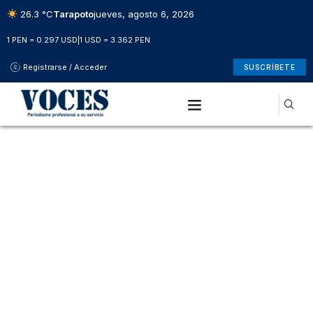
26.3 °C
Tarapoto
jueves, agosto 6, 2026
1 PEN = 0.297 USD
|
1 USD = 3.362 PEN
Registrarse / Acceder
SUSCRÍBETE